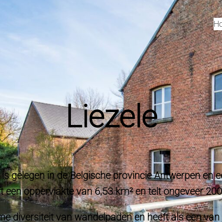
H
Liezele
t, is gelegen in de Belgische provincie Antwerpen e
ft een oppervlakte van 6,53 km² en telt ongeveer 20
 diversiteit van wandelpaden en heeft als een van