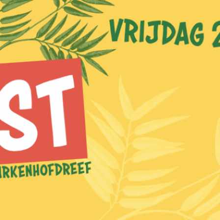
Bacchanten
Onze spaghetti dag is een jaarlijks weerkerende
succesformule. Reserveer alvast zondag 25 mei in
je agenda om te komen genieten van al dat lekkers.
https://www.bacchanten.com
april 21, 2025