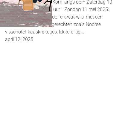
lekker komen smullen. Kom langs op:– Zaterdag 10
mei 2025: 17.00-20.30 uur– Zondag 11 mei 2025:
11.30-15.00 uur Er is voor elk wat wils, met een
uitgebreide keuze aan gerechten zoals Noorse
visschotel, kaaskroketjes, lekkere kip,…
april 12, 2025