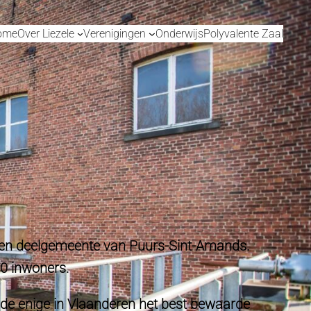
ome
Over Liezele
Verenigingen
Onderwijs
Polyvalente Zaal
n een deelgemeente van Puurs-Sint-Amands.
00 inwoners.
 de enige in Vlaanderen het best bewaarde