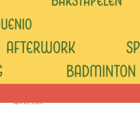
kinderen – Hof van
Coolhem
Hey daar, jonge ontdekkingsreizigers! Ben je klaar
om een avontuur te beleven dat zoemt van
opwinding en kennis? Schrijf je dan in voor onze
bijenwandeling in het betoverende Hof van
Coolhem! Hier ontdek je alles wat je wilt weten over
onze harde werkende vrienden, de bijen. Wist je dat
bijen superhelden zijn in de natuur?…
april 28, 2025