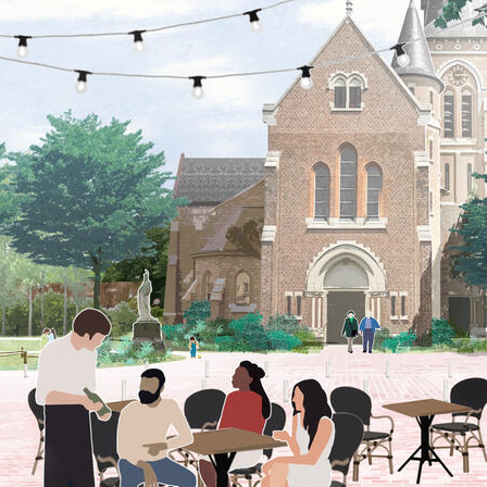
Oostenrijkse schirmbar. do 24 april: after work van
16u tot 1u vrij 25 april: verkleedavond van 16u tot
1u zat 26 april: après-ski voor het hele gezin van
12u tot 18u Closing party van 18u tot 1u Check de
Instagram pagina voor meer info !
https://www.instagram.com/schirmbar_liezele
april 14, 2025