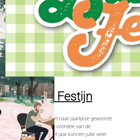
Baksteen Festijn
Chiro Liezele organiseert naar jaarlijkse gewoonte
het Baksteenfestijn ten voordele van de
Chirogebouwen. Ook dit jaar kunnen jullie weer