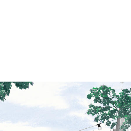
Schirmbar Liezele
Einde van het skiseizoen vieren met de enige echte