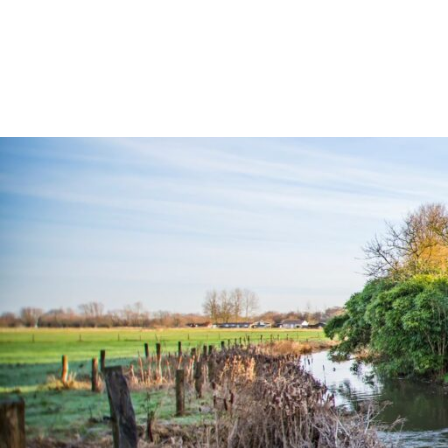
Spring
naar
de
inhoud