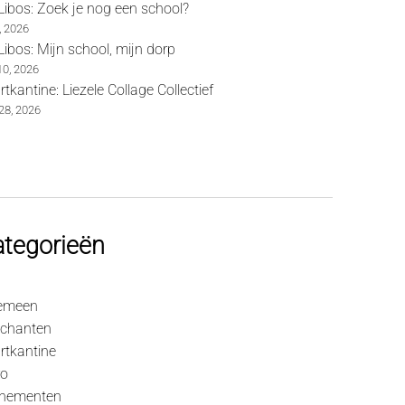
Libos: Zoek je nog een school?
1, 2026
Libos: Mijn school, mijn dorp
 10, 2026
tkantine: Liezele Collage Collectief
28, 2026
tegorieën
emeen
chanten
rtkantine
ro
nementen