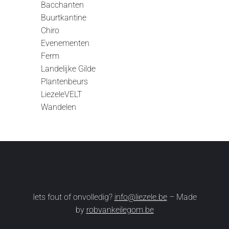
Bacchanten
Buurtkantine
Chiro
Evenementen
Ferm
Landelijke Gilde
Plantenbeurs
LiezeleVELT
Wandelen
Iets fout of onvolledig?
info@liezele.be
– Made
by
robvankeilegom.be