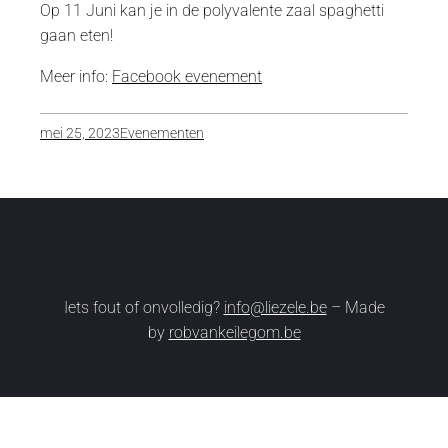
Op 11 Juni kan je in de polyvalente zaal spaghetti
gaan eten!
Meer info:
Facebook evenement
mei 25, 2023
Evenementen
Iets fout of onvolledig?
info@liezele.be
– Made
by
robvankeilegom.be