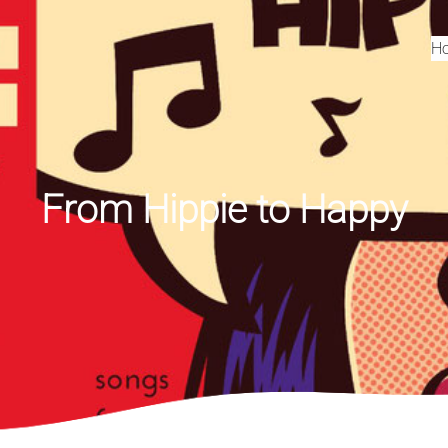
H
From Hippie to Happy