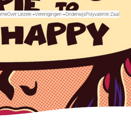
ome
Over Liezele
Verenigingen
Onderwijs
Polyvalente Zaal