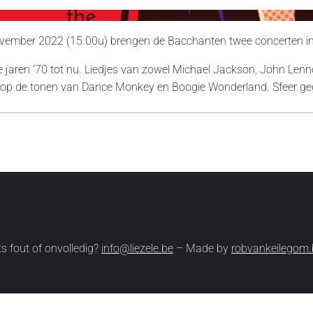
ember 2022 (15.00u) brengen de Bacchanten twee concerten in 
e jaren ’70 tot nu. Liedjes van zowel Michael Jackson, John Le
 op de tonen van Dance Monkey en Boogie Wonderland. Sfeer ge
ts fout of onvolledig?
info@liezele.be
– Made by
robvankeilegom.