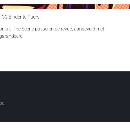
CC Binder te Puurs.
nnon als The Scene passeren de revue, aangevuld met
garandeerd!
be