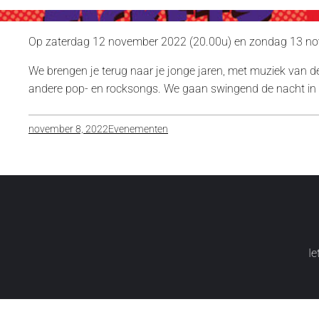
Op zaterdag 12 november 2022 (20.00u) en zondag 13 nov
We brengen je terug naar je jonge jaren, met muziek van d
andere pop- en rocksongs. We gaan swingend de nacht in
november 8, 2022
Evenementen
Ie