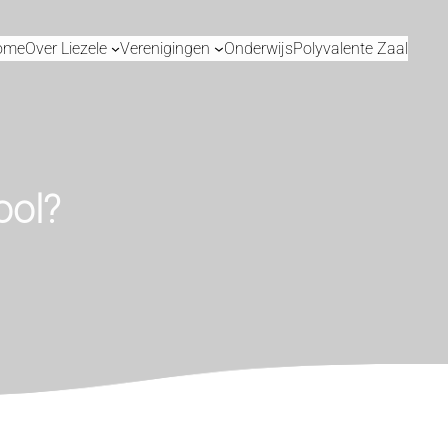
ome
Over Liezele
Verenigingen
Onderwijs
Polyvalente Zaal
ool?