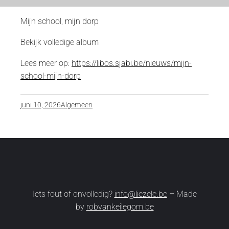
Mijn school, mijn dorp
Bekijk volledige album
Lees meer op:
https://libos.sjabi.be/nieuws/mijn-
school-mijn-dorp
juni 10, 2026
Algemeen
Iets fout of onvolledig?
info@liezele.be
– Made
by
robvankeilegom.be