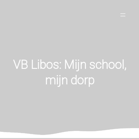
Spring
naar
de
inhoud
VB Libos: Mijn school,
mijn dorp