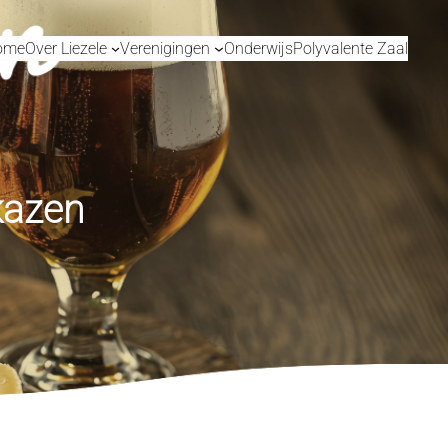
ome
Over Liezele
Verenigingen
Onderwijs
Polyvalente Zaal
kazen