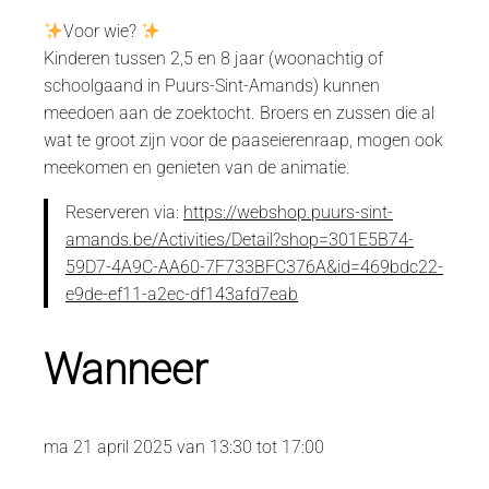
Voor wie?
Kinderen tussen 2,5 en 8 jaar (woonachtig of
schoolgaand in Puurs-Sint-Amands) kunnen
meedoen aan de zoektocht. Broers en zussen die al
wat te groot zijn voor de paaseierenraap, mogen ook
meekomen en genieten van de animatie.
Reserveren via:
https://webshop.puurs-sint-
amands.be/Activities/Detail?shop=301E5B74-
59D7-4A9C-AA60-7F733BFC376A&id=469bdc22-
e9de-ef11-a2ec-df143afd7eab
Wanneer
ma 21 april 2025 van 13:30 tot 17:00