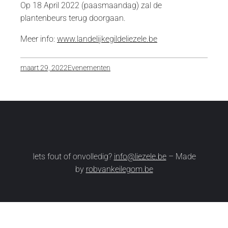
Op 18 April 2022 (paasmaandag) zal de
plantenbeurs terug doorgaan.
Meer info:
www.landelijkegildeliezele.be
maart 29, 2022
Evenementen
Iets fout of onvolledig?
info@liezele.be
– Made
by
robvankeilegom.be