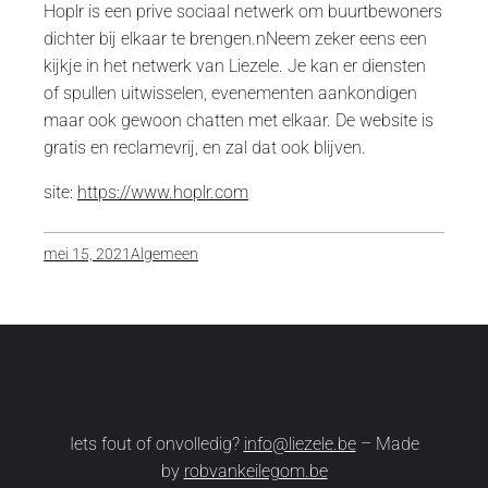
Hoplr is een prive sociaal netwerk om buurtbewoners
dichter bij elkaar te brengen.nNeem zeker eens een
kijkje in het netwerk van Liezele. Je kan er diensten
of spullen uitwisselen, evenementen aankondigen
maar ook gewoon chatten met elkaar. De website is
gratis en reclamevrij, en zal dat ook blijven.
site:
https://www.hoplr.com
mei 15, 2021
Algemeen
Iets fout of onvolledig?
info@liezele.be
– Made
by
robvankeilegom.be