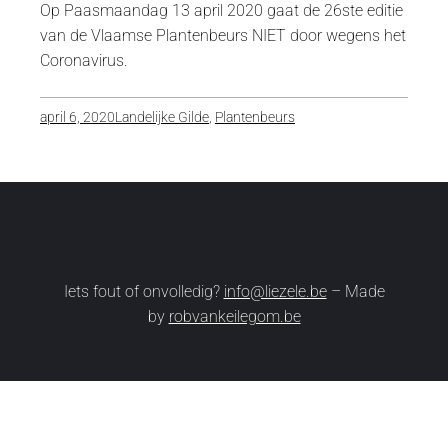
Op Paasmaandag 13 april 2020 gaat de 26ste editie
van de Vlaamse Plantenbeurs NIET door wegens het
Coronavirus.
april 6, 2020
Landelijke Gilde
, 
Plantenbeurs
Iets fout of onvolledig?
info@liezele.be
– Made
by
robvankeilegom.be