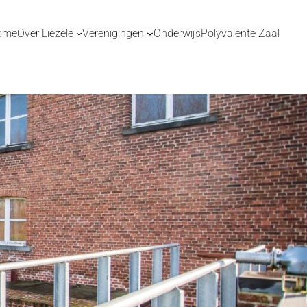
ome
Over Liezele
Verenigingen
Onderwijs
Polyvalente Zaal