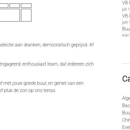
VB 
juli 
VB 
juni
Buur
mei 
e selectie aan dranken, democratisch geprijsd. Af
ëngageerd, enthousiast team, dat iedereen zich
Ca
 of met jouw goede buur, en geniet van een
of pluk de zon op ons terras.
Alg
Bac
Buu
Chi
Eve