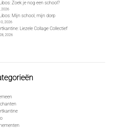
Libos: Zoek je nog een school?
1, 2026
Libos: Mijn school, mijn dorp
 10, 2026
tkantine: Liezele Collage Collectief
28, 2026
tegorieën
emeen
chanten
rtkantine
ro
nementen