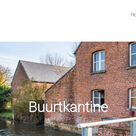
H
Buurtkantine